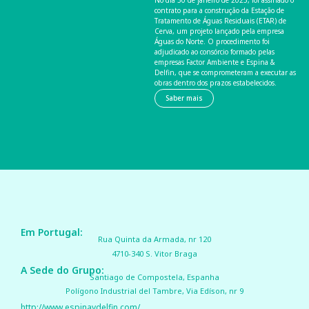
No dia 30 de janeiro de 2025, foi assinado o
contrato para a construção da Estação de
Tratamento de Águas Residuais (ETAR) de
Cerva, um projeto lançado pela empresa
Águas do Norte. O procedimento foi
adjudicado ao consórcio formado pelas
empresas Factor Ambiente e Espina &
Delfin, que se comprometeram a executar as
obras dentro dos prazos estabelecidos.
Saber mais
Em Portugal:
Rua Quinta da Armada, nr 120
4710-340 S. Vitor Braga
A Sede do Grupo:
Santiago de Compostela, Espanha
Polígono Industrial del Tambre, Via Edíson, nr 9
http://www.espinaydelfin.com/